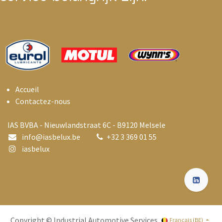
Accueil
Contactez-nous
IAS BVBA - Nieuwlandstraat 6C - B9120 Melsele
info@i
asbelux.be
+
32 3 369 01 55
iasbelux
Copyright © Industrial Automotive Services
Français (BE)