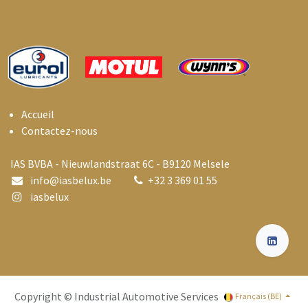
Accueil
Contactez-nous
IAS BVBA - Nieuwlandstraat 6C - B9120 Melsele
info@i
asbelux.be
+
32 3 369 01 55
iasbelux
Copyright © Industrial Automotive Services
Français (BE)