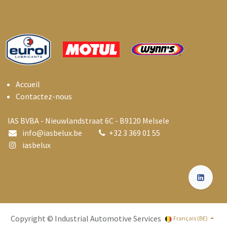
Accueil
Contactez-nous
IAS BVBA - Nieuwlandstraat 6C - B9120 Melsele
info@i
asbelux.be
+
32 3 369 01 55
iasbelux
Copyright © Industrial Automotive Services
Français (BE)