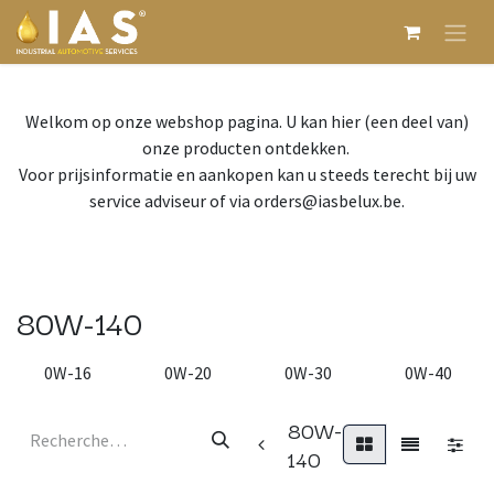
Se rendre au contenu
Welkom op onze webshop pagina. U kan hier (een deel van)
onze producten ontdekken.
Voor prijsinformatie en aankopen kan u steeds terecht bij uw
service adviseur of via orders@iasbelux.be.
80W-140
0W-16
0W-20
0W-30
0W-40
80W-
140