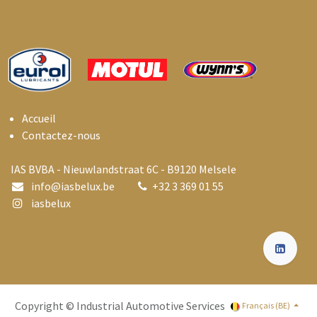
Accueil
Contactez-nous
IAS BVBA - Nieuwlandstraat 6C - B9120 Melsele
info@i
asbelux.be
+
32 3 369 01 55
iasbelux
Copyright © Industrial Automotive Services
Français (BE)