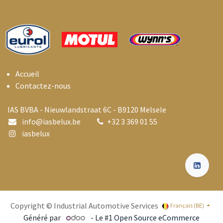
Accueil
Contactez-nous
IAS BVBA - Nieuwlandstraat 6C - B9120 Melsele
info@i
asbelux.be
+
32 3 369 01 55
iasbelux
Copyright © Industrial Automotive Services
Français (BE)
Généré par
- Le #1
Open Source eCommerce