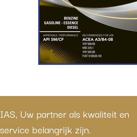
IAS, Uw partner als kwaliteit en
service belangrijk zijn.