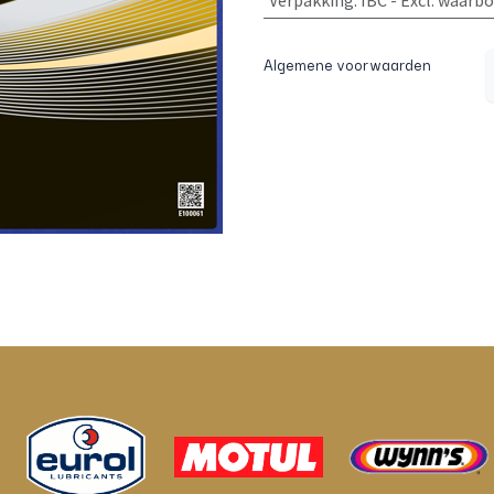
Verpakking
:
IBC - Excl. waarb
Algemene voorwaarden