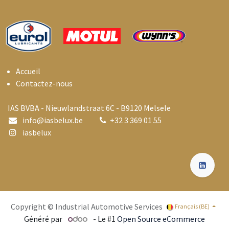
Accueil
Contactez-nous
IAS BVBA - Nieuwlandstraat 6C - B9120 Melsele
info@i
asbelux.be
+
32 3 369 01 55
iasbelux
Copyright © Industrial Automotive Services
Français (BE)
Généré par
- Le #1
Open Source eCommerce