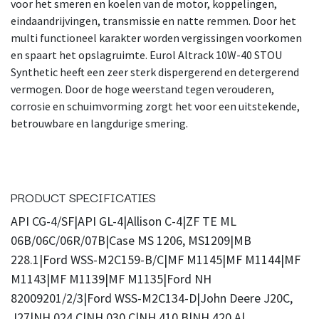
voor het smeren en koelen van de motor, koppelingen,
eindaandrijvingen, transmissie en natte remmen. Door het
multi functioneel karakter worden vergissingen voorkomen
en spaart het opslagruimte. Eurol Altrack 10W-40 STOU
Synthetic heeft een zeer sterk dispergerend en detergerend
vermogen. Door de hoge weerstand tegen verouderen,
corrosie en schuimvorming zorgt het voor een uitstekende,
betrouwbare en langdurige smering.
PRODUCT SPECIFICATIES
API CG-4/SF|API GL-4|Allison C-4|ZF TE ML
06B/06C/06R/07B|Case MS 1206, MS1209|MB
228.1|Ford WSS-M2C159-B/C|MF M1145|MF M1144|MF
M1143|MF M1139|MF M1135|Ford NH
82009201/2/3|Ford WSS-M2C134-D|John Deere J20C,
J27|NH 024 C|NH 030 C|NH 410 B|NH 420 A|