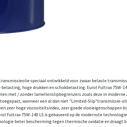
 transmissieolie speciaal ontwikkeld voor zwaar belaste transmiss
e belasting, hoge drukken en schokbelasting. Eurol Fultrax 75W-1
iëlen met / zonder lamellenslipbegrenzers zoals deze in moderne
 toegepast, wanneer een al dan niet "Limited-Slip"transmissie-ol
en zeer hoge viscositeitsindex, zeer goede vloeieigenschappen bij 
ol Fultrax 75W-140 LS is gebaseerd op de modernste technologie
nologie beter bescherming tegen thermische oxidatie en draagt bij