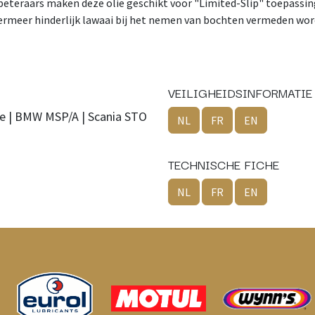
erbeteraars maken deze olie geschikt voor "Limited-Slip" toepassi
rmeer hinderlijk lawaai bij het nemen van bochten vermeden wor
VEILIGHEIDSINFORMATIE
e | BMW MSP/A | Scania STO
NL
FR
EN
TECHNISCHE FICHE
NL
FR
EN