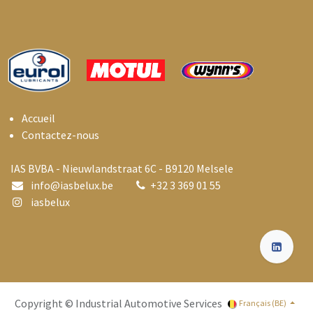
Accueil
Contactez-nous
IAS BVBA - Nieuwlandstraat 6C - B9120 Melsele
info@i
asbelux.be
+
32 3 369 01 55
iasbelux
Copyright © Industrial Automotive Services
Français (BE)