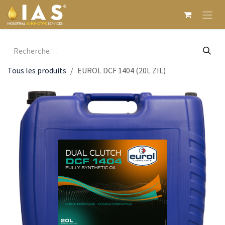
Se rendre au contenu
Tous les produits
EUROL DCF 1404 (20L ZIL)