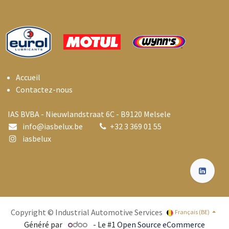
Accueil
Contactez-nous
IAS BVBA - Nieuwlandstraat 6C - B9120 Melsele
info@i
asbelux.be
+
32 3 369 01 55
iasbelux
Copyright © Industrial Automotive Services
Français (BE)
Généré par
- Le #1
Open Source eCommerce