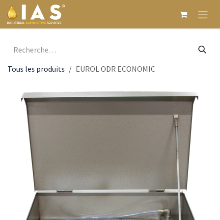
Se rendre au contenu
Tous les produits
EUROL ODR ECONOMIC