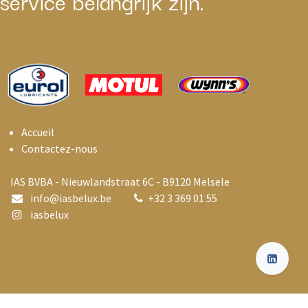
service belangrijk zijn.
Accueil
Contactez-nous
IAS BVBA - Nieuwlandstraat 6C - B9120 Melsele
info@i
asbelux.be
+
32 3 369 01 55
iasbelux