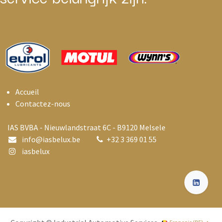
Accueil
Contactez-nous
IAS BVBA - Nieuwlandstraat 6C - B9120 Melsele
info@i
asbelux.be
+
32 3 369 01 55
iasbelux