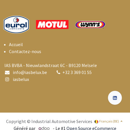
Accueil
Contactez-nous
IAS BVBA - Nieuwlandstraat 6C - B9120 Melsele
info@i
asbelux.be
+
32 3 369 01 55
iasbelux
Copyright © Industrial Automotive Services
Français (BE)
Généré par
- Le #1
Open Source eCommerce