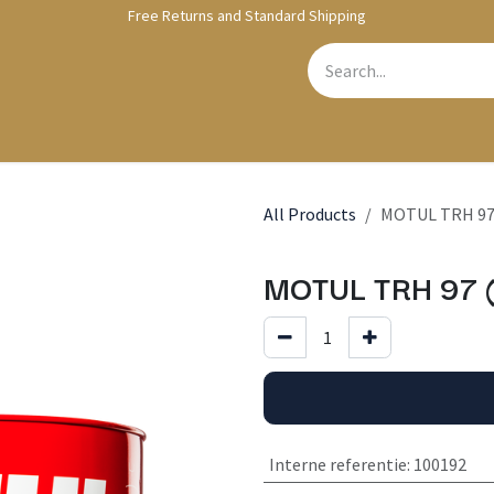
Free Returns and Standard Shipping
bshop
Contact us
All Products
MOTUL TRH 97 
MOTUL TRH 97 
Interne referentie
:
100192