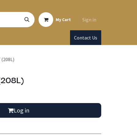
Sign in
My Cart
Contact Us
(208L)
(208L)
Log in