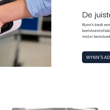
De juist
Wynn’s biedt ee
koelvloeistofad
motor beïnvloed
WYNN'S AD