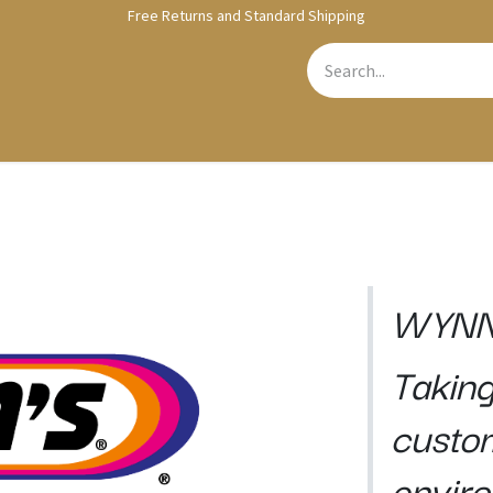
Free Returns and Standard Shipping
bshop
Contact us
WYNN
Taking
custo
envir