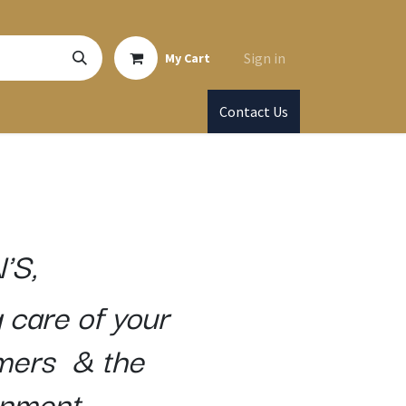
Sign in
My Cart
Contact Us
'S,
 care of your
mers & the
onment.