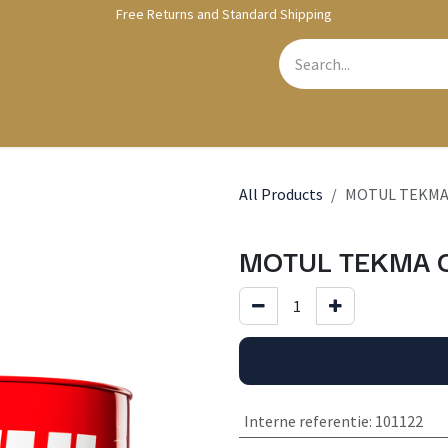
Free Returns and Standard Shipping
bshop
Contact us
All Products
MOTUL TEKMA 
MOTUL TEKMA O
Interne referentie
:
101122