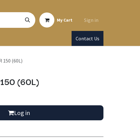
Sign in
My Cart
Contact Us
 150 (60L)
150 (60L)
Log in