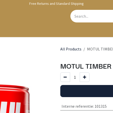
Free Returns and Standard Shipping
bshop
Contact us
All Products
MOTUL TIMBER
MOTUL TIMBER 
Interne referentie
:
101315