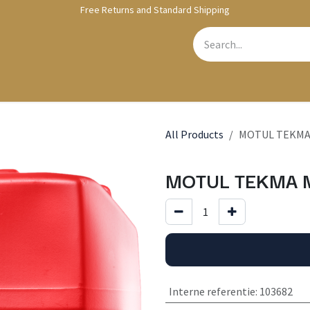
Free Returns and Standard Shipping
bshop
Contact us
All Products
MOTUL TEKMA 
MOTUL TEKMA M
Interne referentie
:
103682