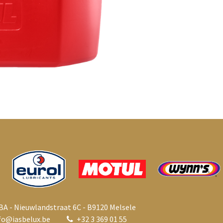
BA - Nieuwlandstraat 6C - B9120 Melsele
fo@i
asbelux.be
+
32 3 369 01 55