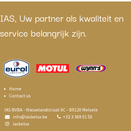
IAS, Uw partner als kwaliteit en
service belangrijk zijn.
Home
Contact us
IAS BVBA - Nieuwlandstraat 6C - B9120 Melsele
info@i
asbelux.be
+
32 3 369 01 55
iasbelux