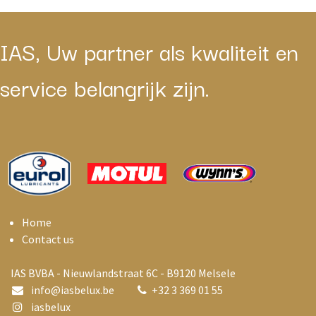
IAS, Uw partner als kwaliteit en
service belangrijk zijn.
Home
Contact us
IAS BVBA - Nieuwlandstraat 6C - B9120 Melsele
info@i
asbelux.be
+
32 3 369 01 55
iasbelux