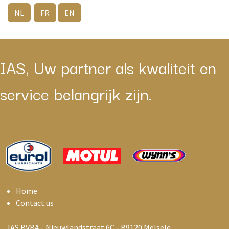
NL
FR
EN
IAS, Uw partner als kwaliteit en
service belangrijk zijn.
Home
Contact us
IAS BVBA - Nieuwlandstraat 6C - B9120 Melsele