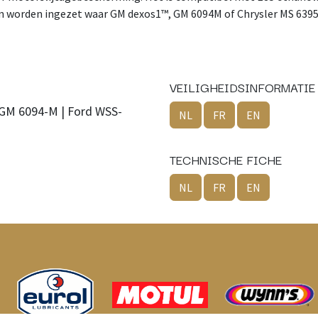
an worden ingezet waar GM dexos1™, GM 6094M of Chrysler MS 6395
VEILIGHEIDSINFORMATIE
| GM 6094-M | Ford WSS-
NL
FR
EN
TECHNISCHE FICHE
NL
FR
EN