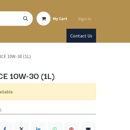
Sign in
My Cart
Contact Us
CE 10W-30 (1L)
E 10W-30 (1L)
ailable.
L