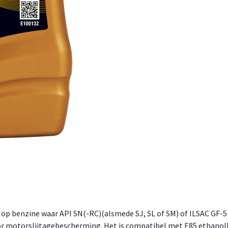
p benzine waar API SN(-RC)(alsmede SJ, SL of SM) of ILSAC GF-5 
oor motorslijtagebescherming. Het is compatibel met E85 ethanol