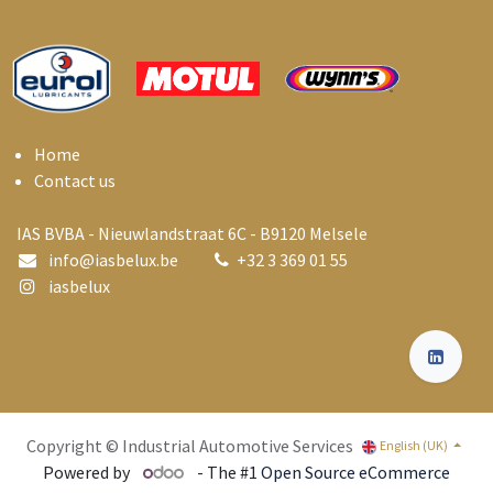
Home
Contact us
IAS BVBA - Nieuwlandstraat 6C - B9120 Melsele
info@i
asbelux.be
+
32 3 369 01 55
iasbelux
Copyright © Industrial Automotive Services
English (UK)
Powered by
- The #1
Open Source eCommerce