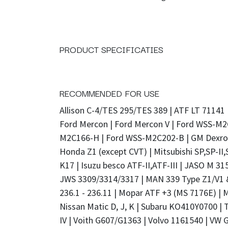
PRODUCT SPECIFICATIES
RECOMMENDED FOR USE
Allison C-4/TES 295/TES 389 | ATF LT 71141 |
Ford Mercon | Ford Mercon V | Ford WSS-M2
M2C166-H | Ford WSS-M2C202-B | GM Dexron I
Honda Z1 (except CVT) | Mitsubishi SP,SP-II,
K17 | Isuzu besco ATF-II,ATF-III | JASO M 31
JWS 3309/3314/3317 | MAN 339 Type Z1/V1 &
236.1 - 236.11 | Mopar ATF +3 (MS 7176E) | 
Nissan Matic D, J, K | Subaru KO410Y0700 | To
IV | Voith G607/G1363 | Volvo 1161540 | VW G