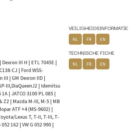
VEILIGHEIDSINFORMATIE
NL
FR
EN
TECHNISCHE FICHE
 Dexron III H | ETL 7045E |
NL
FR
EN
C138-CJ | Ford WSS-
II | GM Dexron IID |
SP-III,DiaQueenJ2 | Idemitsu
5 1A | JATCO 3100 PL 085 |
 Z2 | Mazda M-III, M-5 | MB
Mopar ATF +4 (MS-9602) |
yota/Lexus T, T-II, T-III, T-
 052 162 | VW G 052 990 |