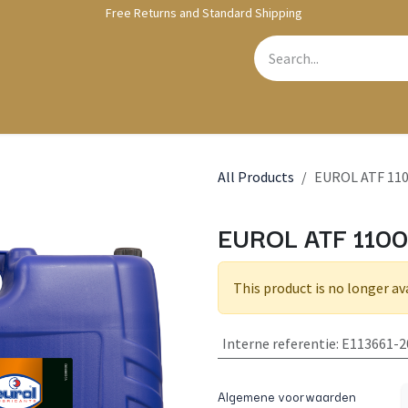
Free Returns and Standard Shipping
bshop
Contact us
All Products
EUROL ATF 1100
EUROL ATF 1100
This product is no longer av
Interne referentie
:
E113661-2
Algemene voorwaarden