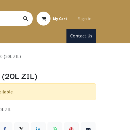
Sign in
My Cart
Contact Us
 (20L ZIL)
 (20L ZIL)
ailable.
0L ZIL