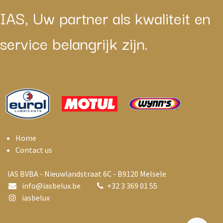
IAS, Uw partner als kwaliteit en
service belangrijk zijn.
Home
Contact us
IAS BVBA - Nieuwlandstraat 6C - B9120 Melsele
info@i
asbelux.be
+
32 3 369 01 55
iasbelux