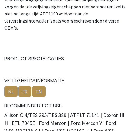
zorgen dat de wrijvingseigenschappen niet veranderen, zelfs
niet na lange tijd. ATF 1100 voldoet aan de
verversingsintervallen zoals voorgeschreven door diverse
OEM's.
PRODUCT SPECIFICATIES
VEILIGHEIDSINFORMATIE
NL
FR
EN
RECOMMENDED FOR USE
Allison C-4/TES 295/TES 389 | ATF LT 71141 | Dexron III
H | ETL 7045E | Ford Mercon | Ford Mercon V | Ford
WSS-M2C138-CJ | Ford WSS-M2C166-H | Ford WSS-