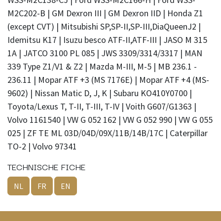
M2C202-B | GM Dexron III | GM Dexron IID | Honda Z1
(except CVT) | Mitsubishi SP,SP-II,SP-III,DiaQueenJ2 |
Idemitsu K17 | Isuzu besco ATF-II,ATF-III | JASO M 315
1A | JATCO 3100 PL 085 | JWS 3309/3314/3317 | MAN
339 Type Z1/V1 & Z2 | Mazda M-III, M-5 | MB 236.1 -
236.11 | Mopar ATF +3 (MS 7176E) | Mopar ATF +4 (MS-
9602) | Nissan Matic D, J, K | Subaru KO410Y0700 |
Toyota/Lexus T, T-II, T-III, T-IV | Voith G607/G1363 |
Volvo 1161540 | VW G 052 162 | VW G 052 990 | VW G 055
025 | ZF TE ML 03D/04D/09X/11B/14B/17C | Caterpillar
TO-2 | Volvo 97341
TECHNISCHE FICHE
NL
FR
EN