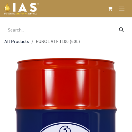
Skip to Content
All Products
EUROL ATF 1100 (60L)