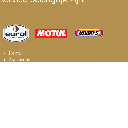
Home
Contact us
IAS BVBA - Nieuwlandstraat 6C - B9120 Melsele
info@i
asbelux.be
+
32 3 369 01 55
iasbelux