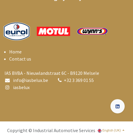
Home
Contact us
IAS BVBA - Nieuwlandstraat 6C - B9120 Melsele
info@i
asbelux.be
+
32 3 369 01 55
iasbelux
Copyright © Industrial Automotive Services
English (UK)