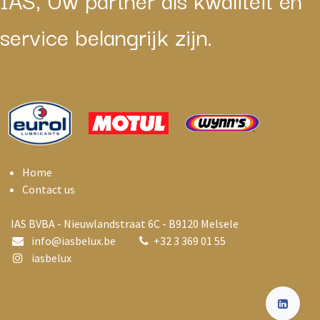
service belangrijk zijn.
Home
Contact us
IAS BVBA - Nieuwlandstraat 6C - B9120 Melsele
info@i
asbelux.be
+
32 3 369 01 55
iasbelux