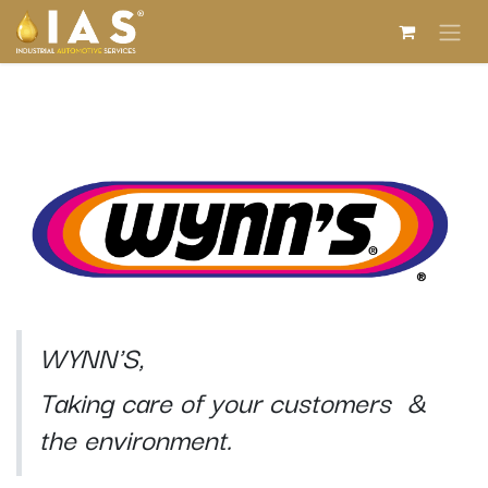
Overslaan naar inhoud
WYNN'S
WYNN'S,
Taking care of your customers &
the environment.