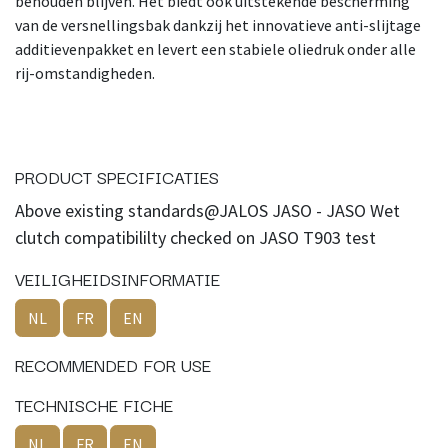
behouden blijven. Het biedt ook uitstekende bescherming
van de versnellingsbak dankzij het innovatieve anti-slijtage
additievenpakket en levert een stabiele oliedruk onder alle
rij-omstandigheden.
PRODUCT SPECIFICATIES
Above existing standards@JALOS JASO - JASO Wet
clutch compatibililty checked on JASO T903 test
VEILIGHEIDSINFORMATIE
NL
FR
EN
RECOMMENDED FOR USE
TECHNISCHE FICHE
NL
FR
EN