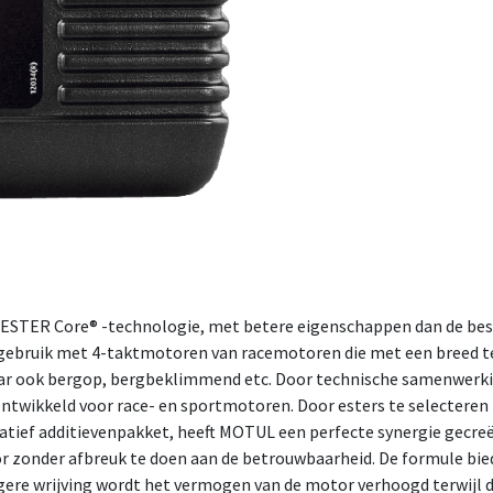
 ESTER Core® -technologie, met betere eigenschappen dan de be
r gebruik met 4-taktmotoren van racemotoren die met een breed 
ar ook bergop, bergbeklimmend etc. Door technische samenwerki
wikkeld voor race- en sportmotoren. Door esters te selecteren
atief additievenpakket, heeft MOTUL een perfecte synergie gecre
 zonder afbreuk te doen aan de betrouwbaarheid. De formule bi
lagere wrijving wordt het vermogen van de motor verhoogd terwijl