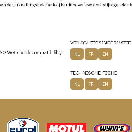
an de versnellingsbak dankzij het innovatieve anti-slijtage addit
VEILIGHEIDSINFORMATIE
O Wet clutch compatibililty
NL
FR
EN
TECHNISCHE FICHE
NL
FR
EN