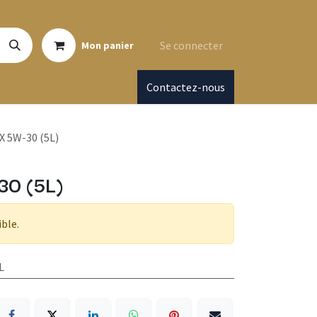
Se connecter
Mon panier
Contactez-nous
 5W-30 (5L)
30 (5L)
ible.
L