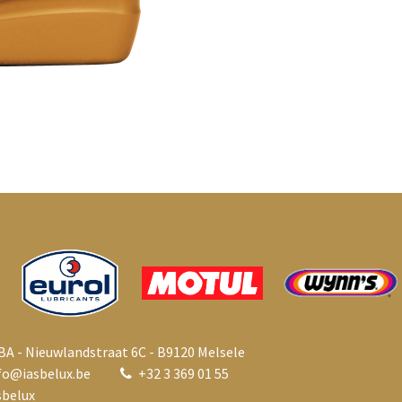
BA - Nieuwlandstraat 6C - B9120 Melsele
fo@i
asbelux.be
+
32 3 369 01 55
belux