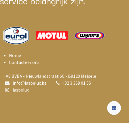
service belangrijk zijn.
Home
Contacteer ons
IAS BVBA - Nieuwlandstraat 6C - B9120 Melsele
info@i
asbelux.be
+
32 3 369 01 55
iasbelux