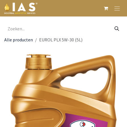
Overslaan naar inhoud
Alle producten
EUROL PLX 5W-30 (5L)