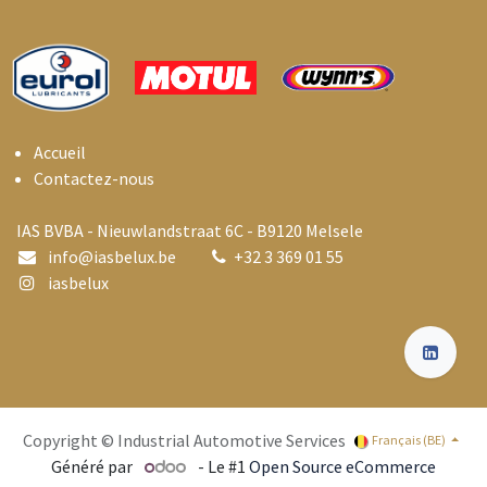
Accueil
Contactez-nous
IAS BVBA - Nieuwlandstraat 6C - B9120 Melsele
info@i
asbelux.be
+
32 3 369 01 55
iasbelux
Copyright © Industrial Automotive Services
Français (BE)
Généré par
- Le #1
Open Source eCommerce