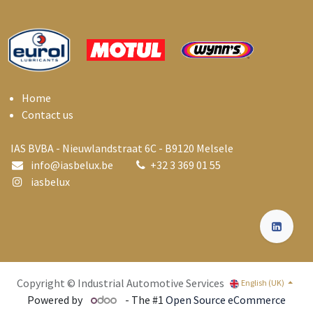
Home
Contact us
IAS BVBA - Nieuwlandstraat 6C - B9120 Melsele
info@i
asbelux.be
+
32 3 369 01 55
iasbelux
Copyright © Industrial Automotive Services
English (UK)
Powered by
- The #1
Open Source eCommerce