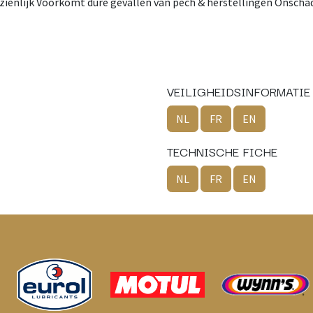
zienlijk Voorkomt dure gevallen van pech & herstellingen Onschade
VEILIGHEIDSINFORMATIE
NL
FR
EN
TECHNISCHE FICHE
NL
FR
EN