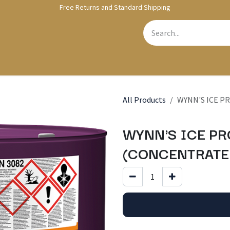
Free Returns and Standard Shipping
bshop
Contact us
All Products
WYNN'S ICE P
WYNN'S ICE PR
(CONCENTRATED