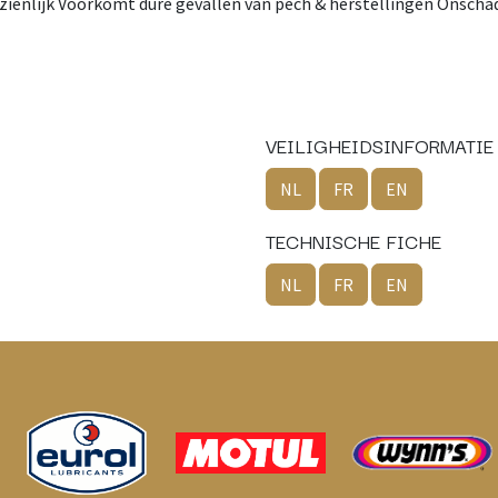
zienlijk Voorkomt dure gevallen van pech & herstellingen Onschade
VEILIGHEIDSINFORMATIE
NL
FR
EN
TECHNISCHE FICHE
NL
FR
EN