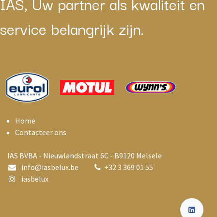
IAS, Uw partner als kwaliteit en
service belangrijk zijn.
Home
Contacteer ons
IAS BVBA - Nieuwlandstraat 6C - B9120 Melsele
info@i
asbelux.be
+
32 3 369 01 55
iasbelux