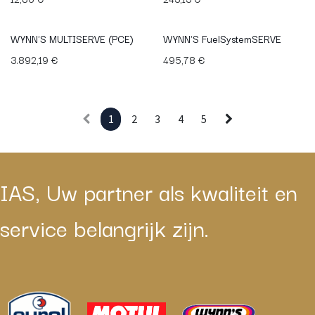
WYNN'S MULTISERVE (PCE)
WYNN'S FuelSystemSERVE
3.892,19
€
495,78
€
1
2
3
4
5
IAS, Uw partner als kwaliteit en
service belangrijk zijn.