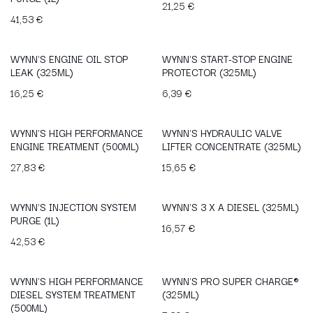
21,25
€
41,53
€
WYNN'S ENGINE OIL STOP
WYNN'S START-STOP ENGINE
LEAK (325ML)
PROTECTOR (325ML)
16,25
€
6,39
€
WYNN'S HIGH PERFORMANCE
WYNN'S HYDRAULIC VALVE
ENGINE TREATMENT (500ML)
LIFTER CONCENTRATE (325ML)
27,83
€
15,65
€
WYNN'S INJECTION SYSTEM
WYNN'S 3 X A DIESEL (325ML)
PURGE (1L)
16,57
€
42,53
€
WYNN'S HIGH PERFORMANCE
WYNN'S PRO SUPER CHARGE®
DIESEL SYSTEM TREATMENT
(325ML)
(500ML)