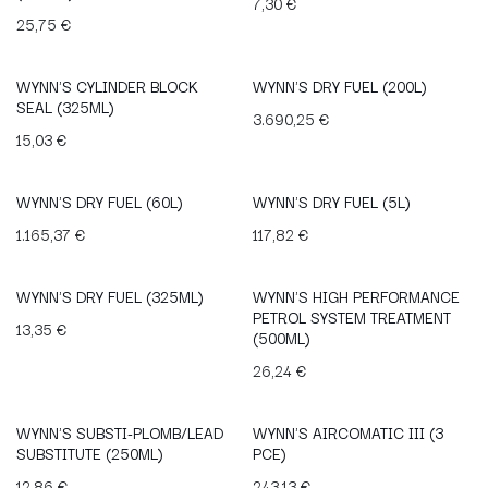
7,30
€
25,75
€
WYNN'S CYLINDER BLOCK
WYNN'S DRY FUEL (200L)
SEAL (325ML)
3.690,25
€
15,03
€
WYNN'S DRY FUEL (60L)
WYNN'S DRY FUEL (5L)
1.165,37
€
117,82
€
WYNN'S DRY FUEL (325ML)
WYNN'S HIGH PERFORMANCE
PETROL SYSTEM TREATMENT
13,35
€
(500ML)
26,24
€
WYNN'S SUBSTI-PLOMB/LEAD
WYNN'S AIRCOMATIC III (3
SUBSTITUTE (250ML)
PCE)
12,86
€
243,13
€