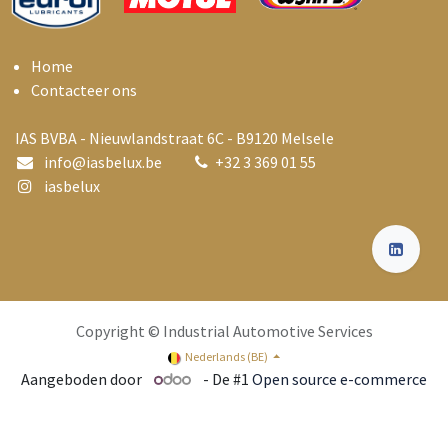
Home
Contacteer ons
IAS BVBA - Nieuwlandstraat 6C - B9120 Melsele
info@i
asbelux.be
+
32 3 369 01 55
iasbelux
Copyright © Industrial Automotive Services
Nederlands (BE)
Aangeboden door
- De #1
Open source e-commerce