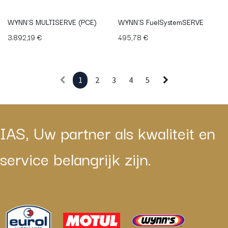
WYNN'S MULTISERVE (PCE)
WYNN'S FuelSystemSERVE
3.892,19
€
495,78
€
1
2
3
4
5
IAS, Uw partner als kwaliteit en
service belangrijk zijn.