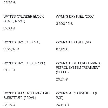
25,75
€
WYNN'S CYLINDER BLOCK
WYNN'S DRY FUEL (200L)
SEAL (325ML)
3.690,25
€
15,03
€
WYNN'S DRY FUEL (60L)
WYNN'S DRY FUEL (5L)
1.165,37
€
117,82
€
WYNN'S DRY FUEL (325ML)
WYNN'S HIGH PERFORMANCE
PETROL SYSTEM TREATMENT
13,35
€
(500ML)
26,24
€
WYNN'S SUBSTI-PLOMB/LEAD
WYNN'S AIRCOMATIC III (3
SUBSTITUTE (250ML)
PCE)
12,86
€
243,13
€