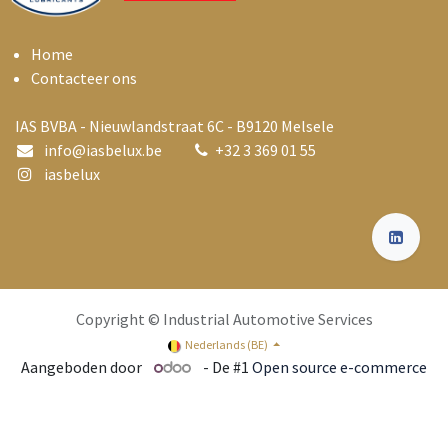
Home
Contacteer ons
IAS BVBA - Nieuwlandstraat 6C - B9120 Melsele
info@i
asbelux.be
+
32 3 369 01 55
iasbelux
Copyright © Industrial Automotive Services
Nederlands (BE)
Aangeboden door
- De #1
Open source e-commerce