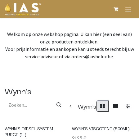
Overslaan naar inhoud
Welkom op onze webshop pagina. U kan hier (een deel van)
onze producten ontdekken.
Voor prijsinformatie en aankopen kan u steeds terecht bij uw
service adviseur of via orders@iasbelux.be.
Wynn's
Wynn's
WYNN'S DIESEL SYSTEM
WYNN'S VISCOTENE (500ML)
PURGE (1L)
21,25
€