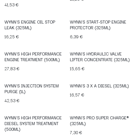
41,53
€
WYNN'S ENGINE OIL STOP
WYNN'S START-STOP ENGINE
LEAK (325ML)
PROTECTOR (325ML)
16,25
€
6,39
€
WYNN'S HIGH PERFORMANCE
WYNN'S HYDRAULIC VALVE
ENGINE TREATMENT (500ML)
LIFTER CONCENTRATE (325ML)
27,83
€
15,65
€
WYNN'S INJECTION SYSTEM
WYNN'S 3 X A DIESEL (325ML)
PURGE (1L)
16,57
€
42,53
€
WYNN'S HIGH PERFORMANCE
WYNN'S PRO SUPER CHARGE®
DIESEL SYSTEM TREATMENT
(325ML)
(500ML)
7,30
€