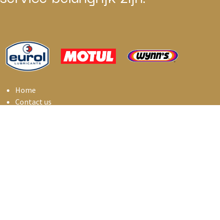
Home
Contact us
IAS BVBA - Nieuwlandstraat 6C - B9120 Melsele
info@i
asbelux.be
+
32 3 369 01 55
iasbelux
Copyright © Industrial Automotive Services
English (UK)