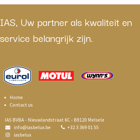
IAS, Uw partner als kwaliteit en
service belangrijk zijn.
Home
Contact us
IAS BVBA - Nieuwlandstraat 6C - B9120 Melsele
info@i
asbelux.be
+
32 3 369 01 55
iasbelux