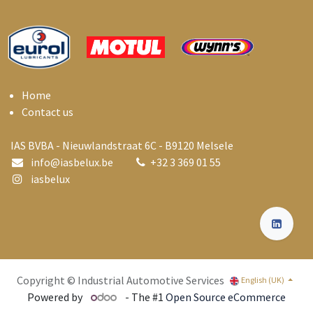
Home
Contact us
IAS BVBA - Nieuwlandstraat 6C - B9120 Melsele
info@i
asbelux.be
+
32 3 369 01 55
iasbelux
Copyright © Industrial Automotive Services
English (UK)
Powered by
- The #1
Open Source eCommerce