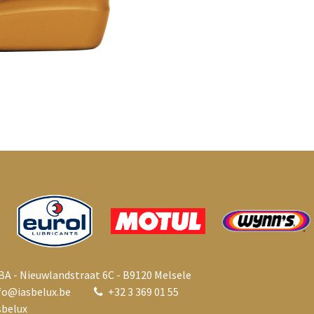
BA - Nieuwlandstraat 6C - B9120 Melsele
fo@i
asbelux.be
+
32 3 369 01 55
belux