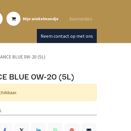
Aanmelden
Mijn winkelmandje
Neem contact op met ons
ANCE BLUE 0W-20 (5L)
E BLUE 0W-20 (5L)
chikbaar.
L