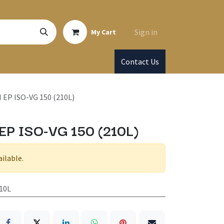
Sign in
My Cart
Contact Us
EP ISO-VG 150 (210L)
P ISO-VG 150 (210L)
ailable.
10L