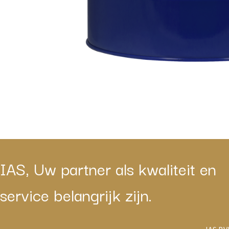
IAS, Uw partner als kwaliteit en
service belangrijk zijn.