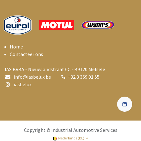
Home
Contacteer ons
IAS BVBA - Nieuwlandstraat 6C - B9120 Melsele
info@i
asbelux.be
+
32 3 369 01 55
iasbelux
Copyright © Industrial Automotive Services
Nederlands (BE)