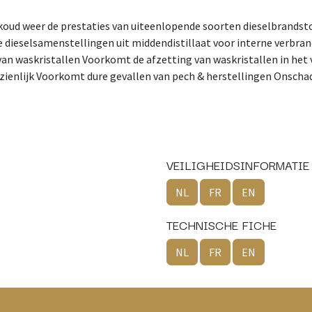
 koud weer de prestaties van uiteenlopende soorten dieselbrandsto
 dieselsamenstellingen uit middendistillaat voor interne verbra
van waskristallen Voorkomt de afzetting van waskristallen in het
zienlijk Voorkomt dure gevallen van pech & herstellingen Onschade
VEILIGHEIDSINFORMATIE
NL
FR
EN
TECHNISCHE FICHE
NL
FR
EN