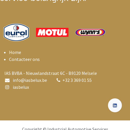
Home
Contacteer ons
IAS BVBA - Nieuwlandstraat 6C - B9120 Melsele
info@i
asbelux.be
+
32 3 369 01 55
iasbelux
Copyright © Industrial Automotive Services