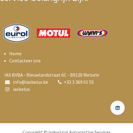
Home
Contacteer ons
IAS BVBA - Nieuwlandstraat 6C - B9120 Melsele
info@i
asbelux.be
+
32 3 369 01 55
iasbelux
Copyright © Industrial Automotive Services